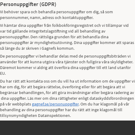
Personuppgifter (GDPR)
Vi behöver spara och behandla personuppgifter om dig, så som
personnummer, namn, adress och kontaktuppgifter.
Vi hämtar dina uppgifter från folkbokföringsregistret och vi tillämpar vid
var tid gällande integritetslagstiftning vid all behandling av
personuppgifter. Den rättsliga grunden för att behandla dina
personuppgifter är myndighetsutövning. Dina uppgifter kommer att sparas
så länge du är skriven i Gagnefs kommun.
De personuppgifter vi behandlar delas med de personuppgiftsbiträden vi
använder för att kunna utgöra våra tjänster och fullgöra våra skyldigheter.
Däremot kommer vi aldrig att överföra dina uppgifter till ett land utanför
EU.
Du har rätt att kontakta oss om du vill ha ut information om de uppgifter vi
har om dig, för att begära rättelse, överföring eller för att begära att vi
begränsar behandlingen, för att göra invändningar eller begära radering av
dina uppgifter. Läs mer om dina rättigheter enligt dataskyddsförordningen
på vår webbplats
gagnef.se/personuppgifter
. Om du har klagomål på vår
behandling av dina personuppgifter har du rätt att inge klagomål till
tillsynsmyndigheten Datainspektionen.