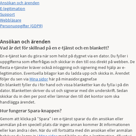
Ansökan och ärenden
E-legitimation
Support
Webbläsare
Personuppgifter (GDPR)
Ansökan och ärenden
Vad är det för skillnad på en e-tjänst och en blankett?
En e-tjänst kan du göra när som helst på dygnet via en dator. Du fyller i
uppgifterna som efterfrågas och skickar in den till oss direkt på webben. De
flesta e-tjänster kräver också inloggning och signering med hjälp av e-
legitimation. Eventuella bilagor kan du ladda upp och skicka in. Ärendet
följer du sen via
Mina sidor
här på minasidor.gagnef.se
En blankett fyller du i för hand och vissa blanketter kan du fylla i på din
dator. Blanketten skriver du ut och signerar med din underskrift. Sedan
skickar du in den per post eller lämnar den till det kontor som ska
handlägga ärendet.
Hur fungerar Spara-knappen?
Genom att klicka på ”Spara” i en e-tjänst sparar du din ansökan eller
anmälan på en speciell plats där ingen annan kommer åt informationen
eller kan ändra i den. När du vill fortsätta med din ansökan eller anmälan