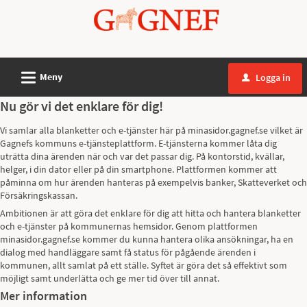
Välkommen
till
Mina
sidor
L
Meny
Logga in
u
-
Gagnefs
Nu gör vi det enklare för dig!
kommun
Vi samlar alla blanketter och e-tjänster här på minasidor.gagnef.se vilket är
Gagnefs kommuns e-tjänsteplattform. E-tjänsterna kommer låta dig
uträtta dina ärenden när och var det passar dig. På kontorstid, kvällar,
helger, i din dator eller på din smartphone. Plattformen kommer att
påminna om hur ärenden hanteras på exempelvis banker, Skatteverket och
Försäkringskassan.
Ambitionen är att göra det enklare för dig att hitta och hantera blanketter
och e-tjänster på kommunernas hemsidor. Genom plattformen
minasidor.gagnef.se kommer du kunna hantera olika ansökningar, ha en
dialog med handläggare samt få status för pågående ärenden i
kommunen, allt samlat på ett ställe. Syftet är göra det så effektivt som
möjligt samt underlätta och ge mer tid över till annat.
Mer information