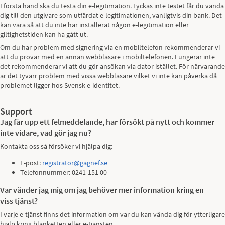
I första hand ska du testa din e-legitimation. Lyckas inte testet får du vända
dig till den utgivare som utfärdat e-legitimationen, vanligtvis din bank. Det
kan vara så att du inte har installerat någon e-legitimation eller
giltighetstiden kan ha gått ut.
Om du har problem med signering via en mobiltelefon rekommenderar vi
att du provar med en annan webbläsare i mobiltelefonen. Fungerar inte
det rekommenderar vi att du gör ansökan via dator istället. För närvarande
är det tyvärr problem med vissa webbläsare vilket vi inte kan påverka då
problemet ligger hos Svensk e-identitet.
Support
Jag får upp ett felmeddelande, har försökt på nytt och kommer
inte vidare, vad gör jag nu?
Kontakta oss så försöker vi hjälpa dig:
E-post:
registrator@gagnef.se
Telefonnummer: 0241-151 00
Var vänder jag mig om jag behöver mer information kring en
viss tjänst?
I varje e-tjänst finns det information om var du kan vända dig för ytterligare
hjälp kring blanketten eller e-tjänsten.