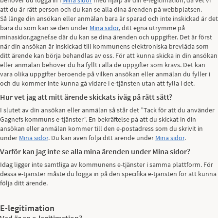
behöver du logga in i
Mina sidor
med hjälp av din e-legitimation, då vet vi
att du är rätt person och du kan se alla dina ärenden på webbplatsen.
Så länge din ansökan eller anmälan bara är sparad och inte inskickad är det
bara du som kan se den under
Mina sidor
, ditt egna utrymme på
minasidor.gagnef.se där du kan se dina ärenden och uppgifter. Det är först
när din ansökan är inskickad till kommunens elektroniska brevlåda som
ditt ärende kan börja behandlas av oss. För att kunna skicka in din ansökan
eller anmälan behöver du ha fyllt i alla de uppgifter som krävs. Det kan
vara olika uppgifter beroende på vilken ansökan eller anmälan du fyller i
och du kommer inte kunna gå vidare i e-tjänsten utan att fylla i det.
Hur vet jag att mitt ärende skickats iväg på rätt sätt?
I slutet av din ansökan eller anmälan så står det ”Tack för att du använder
Gagnefs kommuns e-tjänster”. En bekräftelse på att du skickat in din
ansökan eller anmälan kommer till den e-postadress som du skrivit in
under
Mina sidor
. Du kan även följa ditt ärende under
Mina sidor
.
Varför kan jag inte se alla mina ärenden under Mina sidor?
Idag ligger inte samtliga av kommunens e-tjänster i samma plattform. För
dessa e-tjänster måste du logga in på den specifika e-tjänsten för att kunna
följa ditt ärende.
E-legitimation