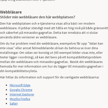
Webbläsare
Stöder min webbläsare den här webbplatsen?
Den här webbplatsen och e-tjänsterna visas allra bäst i en modern
webbläsare. Vi jobbar ständigt med att hålla en hög nivå på både gränssnitt
och säkerhet på minasidor.gagnef.se. Detta kan innebära att vi slutar
använda äldre versioner av webbläsare.
Om du har problem med din webbläsare, exempelvis får upp ”Sidan kan
inte visas” eller annat felmeddelande så kan du behöva se över dina
inställningar. Om sidan ser konstig ut (till exempel bilder visas inte, eller
texter ligger i oordning), så kan det bero på ett kompatibilitetsproblem
mellan din webbläsare och minasidor.gagnef.se. Besök din webbläsares
hemsida för mer information om hur du lägger till minasidor.gagnef.ser i
din kompatibilitetsvylista.
Här hittar du information och support för de vanligaste webbläsarna:
Microsoft Edge
Google Chrome
Internet Explorer
Mozilla Firefox
Safari