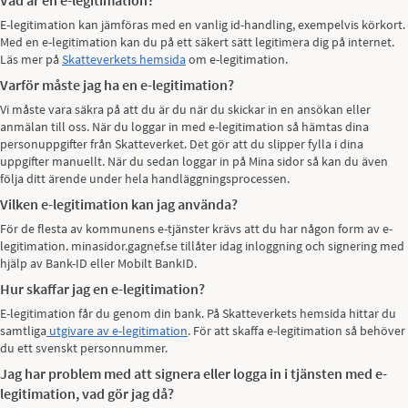
Vad är en e-legitimation?
E-legitimation kan jämföras med en vanlig id-handling, exempelvis körkort.
Med en e-legitimation kan du på ett säkert sätt legitimera dig på internet.
Läs mer på
Skatteverkets hemsida
om e-legitimation.
Varför måste jag ha en e-legitimation?
Vi måste vara säkra på att du är du när du skickar in en ansökan eller
anmälan till oss. När du loggar in med e-legitimation så hämtas dina
personuppgifter från Skatteverket. Det gör att du slipper fylla i dina
uppgifter manuellt. När du sedan loggar in på Mina sidor så kan du även
följa ditt ärende under hela handläggningsprocessen.
Vilken e-legitimation kan jag använda?
För de flesta av kommunens e-tjänster krävs att du har någon form av e-
legitimation. minasidor.gagnef.se tillåter idag inloggning och signering med
hjälp av Bank-ID eller Mobilt BankID.
Hur skaffar jag en e-legitimation?
E-legitimation får du genom din bank. På Skatteverkets hemsida hittar du
samtliga
utgivare av e-legitimation
. För att skaffa e-legitimation så behöver
du ett svenskt personnummer.
Jag har problem med att signera eller logga in i tjänsten med e-
legitimation, vad gör jag då?