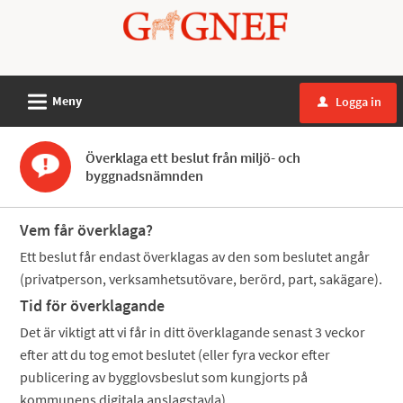
Välkommen
till
Mina
sidor
L
Meny
Logga in
u
-
Gagnefs
Överklaga ett beslut från miljö- och
kommun
byggnadsnämnden
Vem får överklaga?
Ett beslut får endast överklagas av den som beslutet angår
(privatperson, verksamhetsutövare, berörd, part, sakägare).
Tid för överklagande
Det är viktigt att vi får in ditt överklagande senast 3 veckor
efter att du tog emot beslutet (eller fyra veckor efter
publicering av bygglovsbeslut som kungjorts på
kommunens digitala anslagstavla).