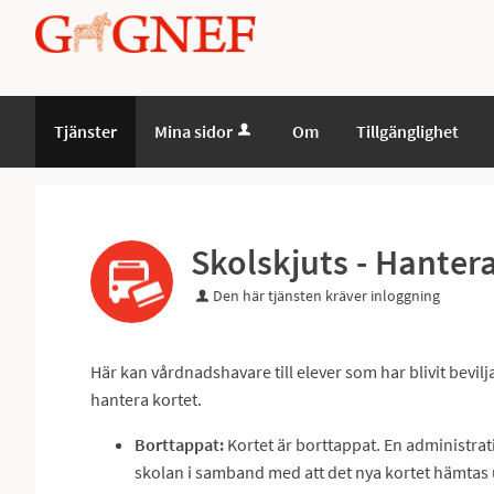
Välkommen
till
Mina
sidor
Tjänster
Mina sidor
Om
Tillgänglighet
-
Gagnefs
kommun
Skolskjuts - Hantera
Den här tjänsten kräver inloggning
Här kan vårdnadshavare till elever som har blivit bevil
hantera kortet.
Borttappat:
Kortet är borttappat. En administrativ
skolan i samband med att det nya kortet hämtas 