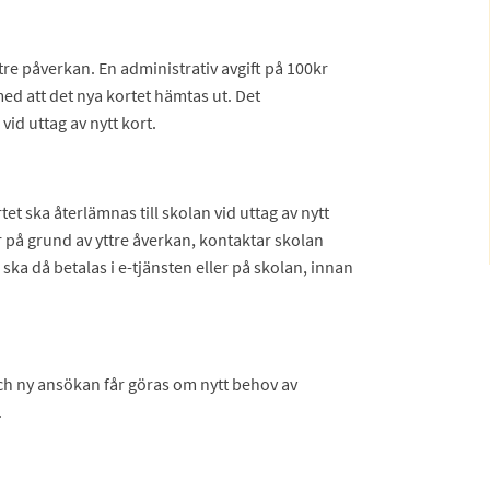
yttre påverkan. En administrativ avgift på 100kr
med att det nya kortet hämtas ut. Det
vid uttag av nytt kort.
tet ska återlämnas till skolan vid uttag av nytt
 på grund av yttre åverkan, kontaktar skolan
ska då betalas i e-tjänsten eller på skolan, innan
h ny ansökan får göras om nytt behov av
.