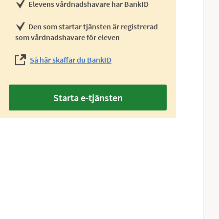
Elevens vårdnadshavare har BankID
Den som startar tjänsten är registrerad
som vårdnadshavare för eleven
Så här skaffar du BankID
Starta e-tjänsten